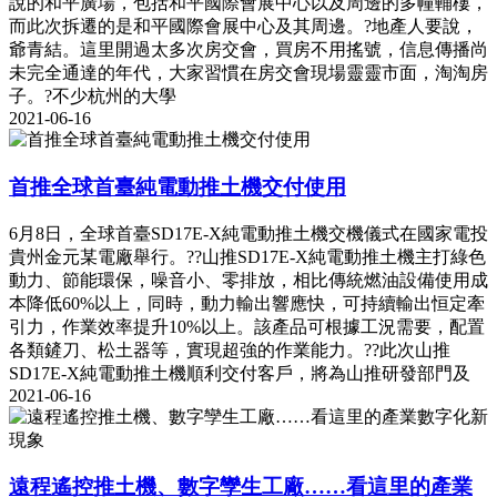
說的和平廣場，包括和平國際會展中心以及周邊的多幢輔樓，
而此次拆遷的是和平國際會展中心及其周邊。?地產人要說，
爺青結。這里開過太多次房交會，買房不用搖號，信息傳播尚
未完全通達的年代，大家習慣在房交會現場靈靈市面，淘淘房
子。?不少杭州的大學
2021-06-16
首推全球首臺純電動推土機交付使用
6月8日，全球首臺SD17E-X純電動推土機交機儀式在國家電投
貴州金元某電廠舉行。??山推SD17E-X純電動推土機主打綠色
動力、節能環保，噪音小、零排放，相比傳統燃油設備使用成
本降低60%以上，同時，動力輸出響應快，可持續輸出恒定牽
引力，作業效率提升10%以上。該產品可根據工況需要，配置
各類鏟刀、松土器等，實現超強的作業能力。??此次山推
SD17E-X純電動推土機順利交付客戶，將為山推研發部門及
2021-06-16
遠程遙控推土機、數字孿生工廠……看這里的產業