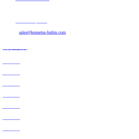
傳真：+86-512-57688968
網站：
www.0799qc.com
E-mail：
sales@kensetsu-buhin.com
關于我們
銷售網絡
主要產品
生產工藝
質量控制
產品研發
產品領域
公司概況