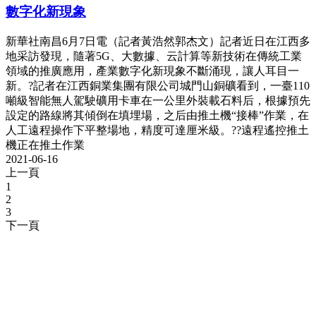
數字化新現象
新華社南昌6月7日電（記者黃浩然郭杰文）記者近日在江西多
地采訪發現，隨著5G、大數據、云計算等新技術在傳統工業
領域的推廣應用，產業數字化新現象不斷涌現，讓人耳目一
新。?記者在江西銅業集團有限公司城門山銅礦看到，一臺110
噸級智能無人駕駛礦用卡車在一公里外裝載石料后，根據預先
設定的路線將其傾倒在填埋場，之后由推土機“接棒”作業，在
人工遠程操作下平整場地，精度可達厘米級。??遠程遙控推土
機正在推土作業
2021-06-16
上一頁
1
2
3
下一頁
聯系我們
地址：江蘇省昆山市石牌鎮相石路168號
電話：
+86-512-57687888