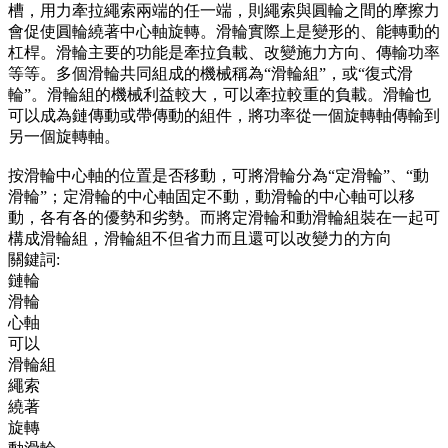
槽，用力牽拉繩索兩端的任一端，則繩索與圓輪之間的摩擦力
會促使圓輪繞著中心軸旋轉。滑輪實際上是變形的、能轉動的
杠桿。滑輪主要的功能是牽拉負載、改變施力方向、傳輸功率
等等。多個滑輪共同組成的機械稱為“滑輪組”，或“復式滑
輪”。滑輪組的機械利益較大，可以牽拉較重的負載。滑輪也
可以成為鏈傳動或帶傳動的組件，將功率從一個旋轉軸傳輸到
另一個旋轉軸。
按滑輪中心軸的位置是否移動，可將滑輪分為“定滑輪”、“動
滑輪”；定滑輪的中心軸固定不動，動滑輪的中心軸可以移
動，各有各的優勢和劣勢。而將定滑輪和動滑輪組裝在一起可
構成滑輪組，滑輪組不但省力而且還可以改變力的方向
關鍵詞:
鏈輪
滑輪
心軸
可以
滑輪組
繩索
繞著
旋轉