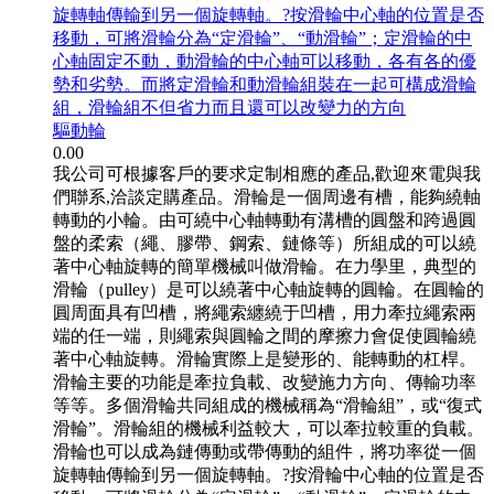
旋轉軸傳輸到另一個旋轉軸。?按滑輪中心軸的位置是否
移動，可將滑輪分為“定滑輪”、“動滑輪”；定滑輪的中
心軸固定不動，動滑輪的中心軸可以移動，各有各的優
勢和劣勢。而將定滑輪和動滑輪組裝在一起可構成滑輪
組，滑輪組不但省力而且還可以改變力的方向
驅動輪
0.00
我公司可根據客戶的要求定制相應的產品,歡迎來電與我
們聯系,洽談定購產品。滑輪是一個周邊有槽，能夠繞軸
轉動的小輪。由可繞中心軸轉動有溝槽的圓盤和跨過圓
盤的柔索（繩、膠帶、鋼索、鏈條等）所組成的可以繞
著中心軸旋轉的簡單機械叫做滑輪。在力學里，典型的
滑輪（pulley）是可以繞著中心軸旋轉的圓輪。在圓輪的
圓周面具有凹槽，將繩索纏繞于凹槽，用力牽拉繩索兩
端的任一端，則繩索與圓輪之間的摩擦力會促使圓輪繞
著中心軸旋轉。滑輪實際上是變形的、能轉動的杠桿。
滑輪主要的功能是牽拉負載、改變施力方向、傳輸功率
等等。多個滑輪共同組成的機械稱為“滑輪組”，或“復式
滑輪”。滑輪組的機械利益較大，可以牽拉較重的負載。
滑輪也可以成為鏈傳動或帶傳動的組件，將功率從一個
旋轉軸傳輸到另一個旋轉軸。?按滑輪中心軸的位置是否