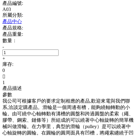
產品編號:
A03
所屬分類:
產品中心
產品規格:
產品重量:
數量：
-
+
庫存:
0

1
產品描述
參數
我公司可根據客戶的要求定制相應的產品,歡迎來電與我們聯
系,洽談定購產品。滑輪是一個周邊有槽，能夠繞軸轉動的小
輪。由可繞中心軸轉動有溝槽的圓盤和跨過圓盤的柔索（繩、
膠帶、鋼索、鏈條等）所組成的可以繞著中心軸旋轉的簡單機
械叫做滑輪。在力學里，典型的滑輪（pulley）是可以繞著中
心軸旋轉的圓輪。在圓輪的圓周面具有凹槽，將繩索纏繞于凹