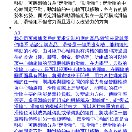
移動，可將滑輪分為“定滑輪”、“動滑輪”；定滑輪的中
心軸固定不動，動滑輪的中心軸可以移動，各有各的優
勢和劣勢。而將定滑輪和動滑輪組裝在一起可構成滑輪
組，滑輪組不但省力而且還可以改變力的方向
A3
我公司可根據客戶的要求定制相應的產品,歡迎來電與我
們聯系,洽談定購產品。滑輪是一個周邊有槽，能夠繞軸
轉動的小輪。由可繞中心軸轉動有溝槽的圓盤和跨過圓
盤的柔索（繩、膠帶、鋼索、鏈條等）所組成的可以繞
著中心軸旋轉的簡單機械叫做滑輪。在力學里，典型的
滑輪（pulley）是可以繞著中心軸旋轉的圓輪。在圓輪的
圓周面具有凹槽，將繩索纏繞于凹槽，用力牽拉繩索兩
端的任一端，則繩索與圓輪之間的摩擦力會促使圓輪繞
著中心軸旋轉。滑輪實際上是變形的、能轉動的杠桿。
滑輪主要的功能是牽拉負載、改變施力方向、傳輸功率
等等。多個滑輪共同組成的機械稱為“滑輪組”，或“復式
滑輪”。滑輪組的機械利益較大，可以牽拉較重的負載。
滑輪也可以成為鏈傳動或帶傳動的組件，將功率從一個
旋轉軸傳輸到另一個旋轉軸。 按滑輪中心軸的位置是否
移動，可將滑輪分為“定滑輪”、“動滑輪”；定滑輪的中
心軸固定不動，動滑輪的中心軸可以移動，各有各的優