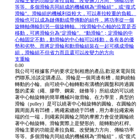
滑輪主要的功能是牽拉負載、改變施力方向、傳輸功率
等等。多個滑輪共同組成的機械稱為“滑輪組”，或“復式
滑輪”。滑輪組的機械利益較大，可以牽拉較重的負載。
滑輪也可以成為鏈傳動或帶傳動的組件，將功率從一個
旋轉軸傳輸到另一個旋轉軸。?按滑輪中心軸的位置是否
移動，可將滑輪分為“定滑輪”、“動滑輪”；定滑輪的中
心軸固定不動，動滑輪的中心軸可以移動，各有各的優
勢和劣勢。而將定滑輪和動滑輪組裝在一起可構成滑輪
組，滑輪組不但省力而且還可以改變力的方向
支重輪
0.00
我公司可根據客戶的要求定制相應的產品,歡迎來電與我
們聯系,洽談定購產品。滑輪是一個周邊有槽，能夠繞軸
轉動的小輪。由可繞中心軸轉動有溝槽的圓盤和跨過圓
盤的柔索（繩、膠帶、鋼索、鏈條等）所組成的可以繞
著中心軸旋轉的簡單機械叫做滑輪。在力學里，典型的
滑輪（pulley）是可以繞著中心軸旋轉的圓輪。在圓輪的
圓周面具有凹槽，將繩索纏繞于凹槽，用力牽拉繩索兩
端的任一端，則繩索與圓輪之間的摩擦力會促使圓輪繞
著中心軸旋轉。滑輪實際上是變形的、能轉動的杠桿。
滑輪主要的功能是牽拉負載、改變施力方向、傳輸功率
等等。多個滑輪共同組成的機械稱為“滑輪組”，或“復式