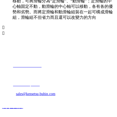
移動，可將滑輪分為“定滑輪”、“動滑輪”；定滑輪的中
心軸固定不動，動滑輪的中心軸可以移動，各有各的優
勢和劣勢。而將定滑輪和動滑輪組裝在一起可構成滑輪
組，滑輪組不但省力而且還可以改變力的方向


聯系我們
地址：江蘇省昆山市石牌鎮相石路168號
電話：
+86-512-57687888
傳真：+86-512-57688968
網站：
www.0799qc.com
E-mail：
sales@kensetsu-buhin.com
關于我們