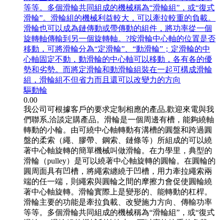
等等。多個滑輪共同組成的機械稱為“滑輪組”，或“復式
滑輪”。滑輪組的機械利益較大，可以牽拉較重的負載。
滑輪也可以成為鏈傳動或帶傳動的組件，將功率從一個
旋轉軸傳輸到另一個旋轉軸。?按滑輪中心軸的位置是否
移動，可將滑輪分為“定滑輪”、“動滑輪”；定滑輪的中
心軸固定不動，動滑輪的中心軸可以移動，各有各的優
勢和劣勢。而將定滑輪和動滑輪組裝在一起可構成滑輪
組，滑輪組不但省力而且還可以改變力的方向
驅動輪
0.00
我公司可根據客戶的要求定制相應的產品,歡迎來電與我
們聯系,洽談定購產品。滑輪是一個周邊有槽，能夠繞軸
轉動的小輪。由可繞中心軸轉動有溝槽的圓盤和跨過圓
盤的柔索（繩、膠帶、鋼索、鏈條等）所組成的可以繞
著中心軸旋轉的簡單機械叫做滑輪。在力學里，典型的
滑輪（pulley）是可以繞著中心軸旋轉的圓輪。在圓輪的
圓周面具有凹槽，將繩索纏繞于凹槽，用力牽拉繩索兩
端的任一端，則繩索與圓輪之間的摩擦力會促使圓輪繞
著中心軸旋轉。滑輪實際上是變形的、能轉動的杠桿。
滑輪主要的功能是牽拉負載、改變施力方向、傳輸功率
等等。多個滑輪共同組成的機械稱為“滑輪組”，或“復式