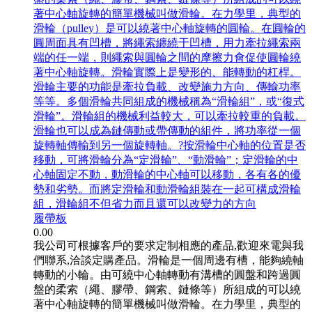
著中心軸旋轉的簡單機械叫做滑輪。在力學里，典型的
滑輪（pulley）是可以繞著中心軸旋轉的圓輪。在圓輪的
圓周面具有凹槽，將繩索纏繞于凹槽，用力牽拉繩索兩
端的任一端，則繩索與圓輪之間的摩擦力會促使圓輪繞
著中心軸旋轉。滑輪實際上是變形的、能轉動的杠桿。
滑輪主要的功能是牽拉負載、改變施力方向、傳輸功率
等等。多個滑輪共同組成的機械稱為“滑輪組”，或“復式
滑輪”。滑輪組的機械利益較大，可以牽拉較重的負載。
滑輪也可以成為鏈傳動或帶傳動的組件，將功率從一個
旋轉軸傳輸到另一個旋轉軸。?按滑輪中心軸的位置是否
移動，可將滑輪分為“定滑輪”、“動滑輪”；定滑輪的中
心軸固定不動，動滑輪的中心軸可以移動，各有各的優
勢和劣勢。而將定滑輪和動滑輪組裝在一起可構成滑輪
組，滑輪組不但省力而且還可以改變力的方向
履帶板
0.00
我公司可根據客戶的要求定制相應的產品,歡迎來電與我
們聯系,洽談定購產品。滑輪是一個周邊有槽，能夠繞軸
轉動的小輪。由可繞中心軸轉動有溝槽的圓盤和跨過圓
盤的柔索（繩、膠帶、鋼索、鏈條等）所組成的可以繞
著中心軸旋轉的簡單機械叫做滑輪。在力學里，典型的