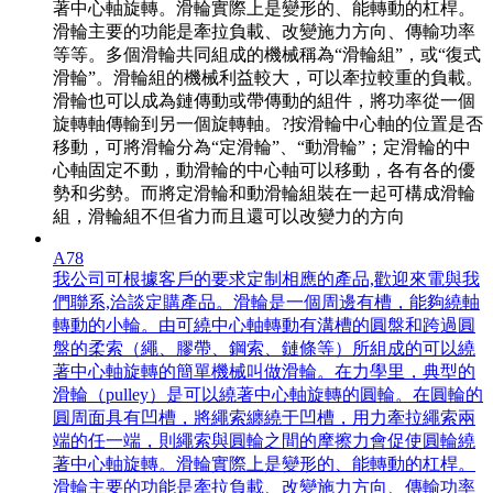
著中心軸旋轉。滑輪實際上是變形的、能轉動的杠桿。
滑輪主要的功能是牽拉負載、改變施力方向、傳輸功率
等等。多個滑輪共同組成的機械稱為“滑輪組”，或“復式
滑輪”。滑輪組的機械利益較大，可以牽拉較重的負載。
滑輪也可以成為鏈傳動或帶傳動的組件，將功率從一個
旋轉軸傳輸到另一個旋轉軸。?按滑輪中心軸的位置是否
移動，可將滑輪分為“定滑輪”、“動滑輪”；定滑輪的中
心軸固定不動，動滑輪的中心軸可以移動，各有各的優
勢和劣勢。而將定滑輪和動滑輪組裝在一起可構成滑輪
組，滑輪組不但省力而且還可以改變力的方向
A78
我公司可根據客戶的要求定制相應的產品,歡迎來電與我
們聯系,洽談定購產品。滑輪是一個周邊有槽，能夠繞軸
轉動的小輪。由可繞中心軸轉動有溝槽的圓盤和跨過圓
盤的柔索（繩、膠帶、鋼索、鏈條等）所組成的可以繞
著中心軸旋轉的簡單機械叫做滑輪。在力學里，典型的
滑輪（pulley）是可以繞著中心軸旋轉的圓輪。在圓輪的
圓周面具有凹槽，將繩索纏繞于凹槽，用力牽拉繩索兩
端的任一端，則繩索與圓輪之間的摩擦力會促使圓輪繞
著中心軸旋轉。滑輪實際上是變形的、能轉動的杠桿。
滑輪主要的功能是牽拉負載、改變施力方向、傳輸功率