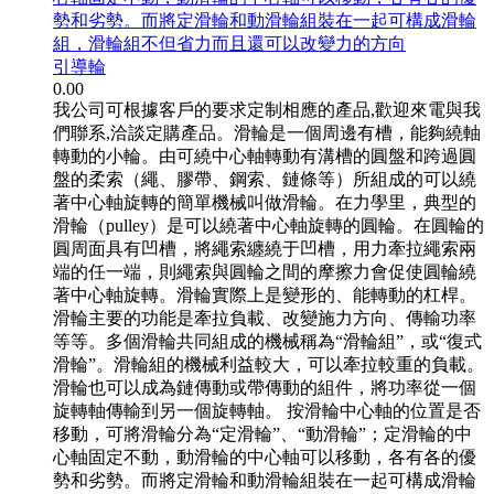
勢和劣勢。而將定滑輪和動滑輪組裝在一起可構成滑輪
組，滑輪組不但省力而且還可以改變力的方向
引導輪
0.00
我公司可根據客戶的要求定制相應的產品,歡迎來電與我
們聯系,洽談定購產品。滑輪是一個周邊有槽，能夠繞軸
轉動的小輪。由可繞中心軸轉動有溝槽的圓盤和跨過圓
盤的柔索（繩、膠帶、鋼索、鏈條等）所組成的可以繞
著中心軸旋轉的簡單機械叫做滑輪。在力學里，典型的
滑輪（pulley）是可以繞著中心軸旋轉的圓輪。在圓輪的
圓周面具有凹槽，將繩索纏繞于凹槽，用力牽拉繩索兩
端的任一端，則繩索與圓輪之間的摩擦力會促使圓輪繞
著中心軸旋轉。滑輪實際上是變形的、能轉動的杠桿。
滑輪主要的功能是牽拉負載、改變施力方向、傳輸功率
等等。多個滑輪共同組成的機械稱為“滑輪組”，或“復式
滑輪”。滑輪組的機械利益較大，可以牽拉較重的負載。
滑輪也可以成為鏈傳動或帶傳動的組件，將功率從一個
旋轉軸傳輸到另一個旋轉軸。 按滑輪中心軸的位置是否
移動，可將滑輪分為“定滑輪”、“動滑輪”；定滑輪的中
心軸固定不動，動滑輪的中心軸可以移動，各有各的優
勢和劣勢。而將定滑輪和動滑輪組裝在一起可構成滑輪