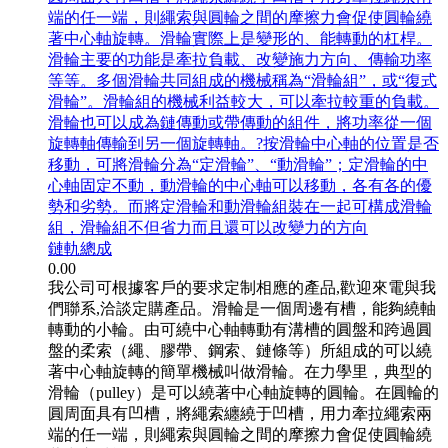
端的任一端，則繩索與圓輪之間的摩擦力會促使圓輪繞
著中心軸旋轉。滑輪實際上是變形的、能轉動的杠桿。
滑輪主要的功能是牽拉負載、改變施力方向、傳輸功率
等等。多個滑輪共同組成的機械稱為“滑輪組”，或“復式
滑輪”。滑輪組的機械利益較大，可以牽拉較重的負載。
滑輪也可以成為鏈傳動或帶傳動的組件，將功率從一個
旋轉軸傳輸到另一個旋轉軸。?按滑輪中心軸的位置是否
移動，可將滑輪分為“定滑輪”、“動滑輪”；定滑輪的中
心軸固定不動，動滑輪的中心軸可以移動，各有各的優
勢和劣勢。而將定滑輪和動滑輪組裝在一起可構成滑輪
組，滑輪組不但省力而且還可以改變力的方向
鏈軌總成
0.00
我公司可根據客戶的要求定制相應的產品,歡迎來電與我
們聯系,洽談定購產品。滑輪是一個周邊有槽，能夠繞軸
轉動的小輪。由可繞中心軸轉動有溝槽的圓盤和跨過圓
盤的柔索（繩、膠帶、鋼索、鏈條等）所組成的可以繞
著中心軸旋轉的簡單機械叫做滑輪。在力學里，典型的
滑輪（pulley）是可以繞著中心軸旋轉的圓輪。在圓輪的
圓周面具有凹槽，將繩索纏繞于凹槽，用力牽拉繩索兩
端的任一端，則繩索與圓輪之間的摩擦力會促使圓輪繞