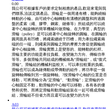
0.00
我公司可根據客戶的要求定制相應的產品,歡迎來電與我
們聯系,洽談定購產品。滑輪是一個周邊有槽，能夠繞軸
轉動的小輪。由可繞中心軸轉動有溝槽的圓盤和跨過圓
盤的柔索（繩、膠帶、鋼索、鏈條等）所組成的可以繞
著中心軸旋轉的簡單機械叫做滑輪。在力學里，典型的
滑輪（pulley）是可以繞著中心軸旋轉的圓輪。在圓輪的
圓周面具有凹槽，將繩索纏繞于凹槽，用力牽拉繩索兩
端的任一端，則繩索與圓輪之間的摩擦力會促使圓輪繞
著中心軸旋轉。滑輪實際上是變形的、能轉動的杠桿。
滑輪主要的功能是牽拉負載、改變施力方向、傳輸功率
等等。多個滑輪共同組成的機械稱為“滑輪組”，或“復式
滑輪”。滑輪組的機械利益較大，可以牽拉較重的負載。
滑輪也可以成為鏈傳動或帶傳動的組件，將功率從一個
旋轉軸傳輸到另一個旋轉軸。?按滑輪中心軸的位置是否
移動，可將滑輪分為“定滑輪”、“動滑輪”；定滑輪的中
心軸固定不動，動滑輪的中心軸可以移動，各有各的優
勢和劣勢。而將定滑輪和動滑輪組裝在一起可構成滑輪
組，滑輪組不但省力而且還可以改變力的方向
A03