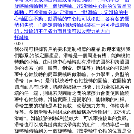
旋轉軸傳輸到另一個旋轉軸。?按滑輪中心軸的位置是否
移動，可將滑輪分為“定滑輪”、“動滑輪”；定滑輪的中
心軸固定不動，動滑輪的中心軸可以移動，各有各的優
勢和劣勢。而將定滑輪和動滑輪組裝在一起可構成滑輪
組，滑輪組不但省力而且還可以改變力的方向
托鏈輪
0.00
我公司可根據客戶的要求定制相應的產品,歡迎來電與我
們聯系,洽談定購產品。滑輪是一個周邊有槽，能夠繞軸
轉動的小輪。由可繞中心軸轉動有溝槽的圓盤和跨過圓
盤的柔索（繩、膠帶、鋼索、鏈條等）所組成的可以繞
著中心軸旋轉的簡單機械叫做滑輪。在力學里，典型的
滑輪（pulley）是可以繞著中心軸旋轉的圓輪。在圓輪的
圓周面具有凹槽，將繩索纏繞于凹槽，用力牽拉繩索兩
端的任一端，則繩索與圓輪之間的摩擦力會促使圓輪繞
著中心軸旋轉。滑輪實際上是變形的、能轉動的杠桿。
滑輪主要的功能是牽拉負載、改變施力方向、傳輸功率
等等。多個滑輪共同組成的機械稱為“滑輪組”，或“復式
滑輪”。滑輪組的機械利益較大，可以牽拉較重的負載。
滑輪也可以成為鏈傳動或帶傳動的組件，將功率從一個
旋轉軸傳輸到另一個旋轉軸。?按滑輪中心軸的位置是否