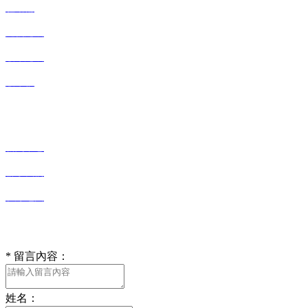
驅動輪
鏈軌總成
履帶總成
履帶板
快捷導航
新聞中心
聯系我們
在線地圖
在線留言
*
留言內容：
姓名：