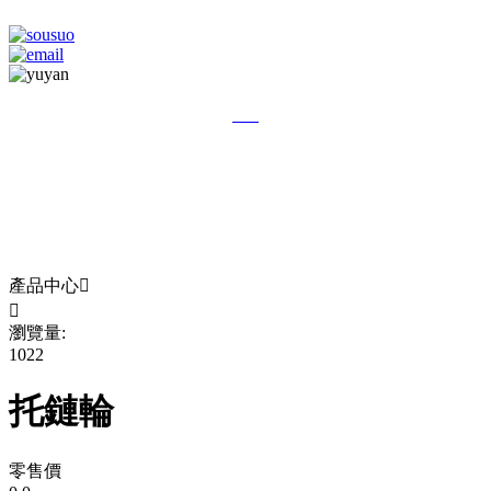
ZH
RU
EN
ES
產品中心


瀏覽量:
1022
托鏈輪
零售價