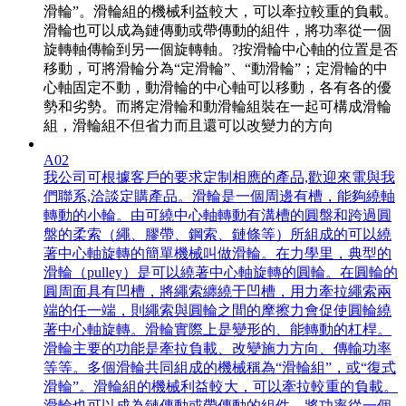
滑輪”。滑輪組的機械利益較大，可以牽拉較重的負載。
滑輪也可以成為鏈傳動或帶傳動的組件，將功率從一個
旋轉軸傳輸到另一個旋轉軸。?按滑輪中心軸的位置是否
移動，可將滑輪分為“定滑輪”、“動滑輪”；定滑輪的中
心軸固定不動，動滑輪的中心軸可以移動，各有各的優
勢和劣勢。而將定滑輪和動滑輪組裝在一起可構成滑輪
組，滑輪組不但省力而且還可以改變力的方向
A02
我公司可根據客戶的要求定制相應的產品,歡迎來電與我
們聯系,洽談定購產品。滑輪是一個周邊有槽，能夠繞軸
轉動的小輪。由可繞中心軸轉動有溝槽的圓盤和跨過圓
盤的柔索（繩、膠帶、鋼索、鏈條等）所組成的可以繞
著中心軸旋轉的簡單機械叫做滑輪。在力學里，典型的
滑輪（pulley）是可以繞著中心軸旋轉的圓輪。在圓輪的
圓周面具有凹槽，將繩索纏繞于凹槽，用力牽拉繩索兩
端的任一端，則繩索與圓輪之間的摩擦力會促使圓輪繞
著中心軸旋轉。滑輪實際上是變形的、能轉動的杠桿。
滑輪主要的功能是牽拉負載、改變施力方向、傳輸功率
等等。多個滑輪共同組成的機械稱為“滑輪組”，或“復式
滑輪”。滑輪組的機械利益較大，可以牽拉較重的負載。
滑輪也可以成為鏈傳動或帶傳動的組件，將功率從一個