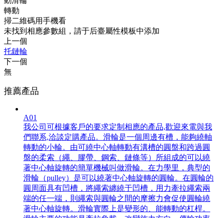
動滑輪
轉動
掃二維碼用手機看
未找到相應參數組，請于后臺屬性模板中添加
上一個
托鏈輪
下一個
無
推薦產品
A01
我公司可根據客戶的要求定制相應的產品,歡迎來電與我
們聯系,洽談定購產品。滑輪是一個周邊有槽，能夠繞軸
轉動的小輪。由可繞中心軸轉動有溝槽的圓盤和跨過圓
盤的柔索（繩、膠帶、鋼索、鏈條等）所組成的可以繞
著中心軸旋轉的簡單機械叫做滑輪。在力學里，典型的
滑輪（pulley）是可以繞著中心軸旋轉的圓輪。在圓輪的
圓周面具有凹槽，將繩索纏繞于凹槽，用力牽拉繩索兩
端的任一端，則繩索與圓輪之間的摩擦力會促使圓輪繞
著中心軸旋轉。滑輪實際上是變形的、能轉動的杠桿。