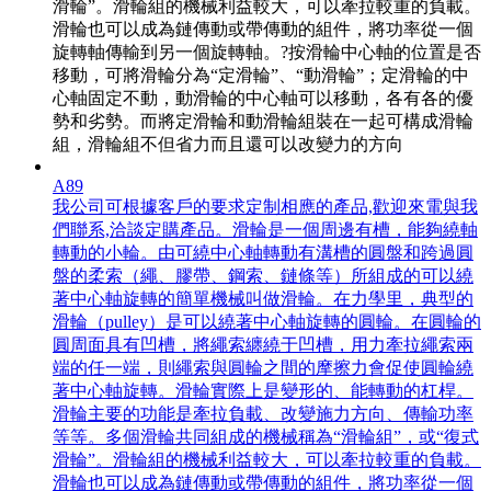
滑輪”。滑輪組的機械利益較大，可以牽拉較重的負載。
滑輪也可以成為鏈傳動或帶傳動的組件，將功率從一個
旋轉軸傳輸到另一個旋轉軸。?按滑輪中心軸的位置是否
移動，可將滑輪分為“定滑輪”、“動滑輪”；定滑輪的中
心軸固定不動，動滑輪的中心軸可以移動，各有各的優
勢和劣勢。而將定滑輪和動滑輪組裝在一起可構成滑輪
組，滑輪組不但省力而且還可以改變力的方向
A89
我公司可根據客戶的要求定制相應的產品,歡迎來電與我
們聯系,洽談定購產品。滑輪是一個周邊有槽，能夠繞軸
轉動的小輪。由可繞中心軸轉動有溝槽的圓盤和跨過圓
盤的柔索（繩、膠帶、鋼索、鏈條等）所組成的可以繞
著中心軸旋轉的簡單機械叫做滑輪。在力學里，典型的
滑輪（pulley）是可以繞著中心軸旋轉的圓輪。在圓輪的
圓周面具有凹槽，將繩索纏繞于凹槽，用力牽拉繩索兩
端的任一端，則繩索與圓輪之間的摩擦力會促使圓輪繞
著中心軸旋轉。滑輪實際上是變形的、能轉動的杠桿。
滑輪主要的功能是牽拉負載、改變施力方向、傳輸功率
等等。多個滑輪共同組成的機械稱為“滑輪組”，或“復式
滑輪”。滑輪組的機械利益較大，可以牽拉較重的負載。
滑輪也可以成為鏈傳動或帶傳動的組件，將功率從一個