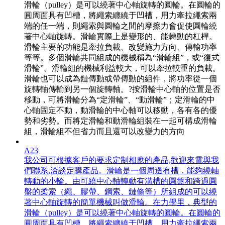
滑輪（pulley）是可以繞著中心軸旋轉的圓輪。在圓輪的
圓周面具有凹槽，將繩索纏繞于凹槽，用力牽拉繩索兩
端的任一端，則繩索與圓輪之間的摩擦力會促使圓輪繞
著中心軸旋轉。滑輪實際上是變形的、能轉動的杠桿。
滑輪主要的功能是牽拉負載、改變施力方向、傳輸功率
等等。多個滑輪共同組成的機械稱為“滑輪組”，或“復式
滑輪”。滑輪組的機械利益較大，可以牽拉較重的負載。
滑輪也可以成為鏈傳動或帶傳動的組件，將功率從一個
旋轉軸傳輸到另一個旋轉軸。?按滑輪中心軸的位置是否
移動，可將滑輪分為“定滑輪”、“動滑輪”；定滑輪的中
心軸固定不動，動滑輪的中心軸可以移動，各有各的優
勢和劣勢。而將定滑輪和動滑輪組裝在一起可構成滑輪
組，滑輪組不但省力而且還可以改變力的方向
A23
我公司可根據客戶的要求定制相應的產品,歡迎來電與我
們聯系,洽談定購產品。滑輪是一個周邊有槽，能夠繞軸
轉動的小輪。由可繞中心軸轉動有溝槽的圓盤和跨過圓
盤的柔索（繩、膠帶、鋼索、鏈條等）所組成的可以繞
著中心軸旋轉的簡單機械叫做滑輪。在力學里，典型的
滑輪（pulley）是可以繞著中心軸旋轉的圓輪。在圓輪的
圓周面具有凹槽，將繩索纏繞于凹槽，用力牽拉繩索兩