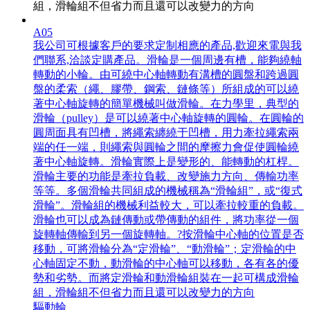
組，滑輪組不但省力而且還可以改變力的方向
A05
我公司可根據客戶的要求定制相應的產品,歡迎來電與我
們聯系,洽談定購產品。滑輪是一個周邊有槽，能夠繞軸
轉動的小輪。由可繞中心軸轉動有溝槽的圓盤和跨過圓
盤的柔索（繩、膠帶、鋼索、鏈條等）所組成的可以繞
著中心軸旋轉的簡單機械叫做滑輪。在力學里，典型的
滑輪（pulley）是可以繞著中心軸旋轉的圓輪。在圓輪的
圓周面具有凹槽，將繩索纏繞于凹槽，用力牽拉繩索兩
端的任一端，則繩索與圓輪之間的摩擦力會促使圓輪繞
著中心軸旋轉。滑輪實際上是變形的、能轉動的杠桿。
滑輪主要的功能是牽拉負載、改變施力方向、傳輸功率
等等。多個滑輪共同組成的機械稱為“滑輪組”，或“復式
滑輪”。滑輪組的機械利益較大，可以牽拉較重的負載。
滑輪也可以成為鏈傳動或帶傳動的組件，將功率從一個
旋轉軸傳輸到另一個旋轉軸。?按滑輪中心軸的位置是否
移動，可將滑輪分為“定滑輪”、“動滑輪”；定滑輪的中
心軸固定不動，動滑輪的中心軸可以移動，各有各的優
勢和劣勢。而將定滑輪和動滑輪組裝在一起可構成滑輪
組，滑輪組不但省力而且還可以改變力的方向
驅動輪