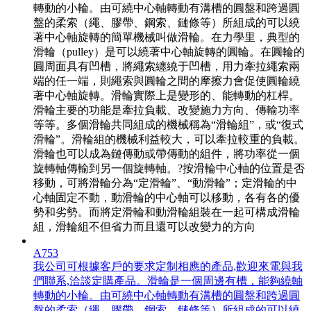
轉動的小輪。由可繞中心軸轉動有溝槽的圓盤和跨過圓
盤的柔索（繩、膠帶、鋼索、鏈條等）所組成的可以繞
著中心軸旋轉的簡單機械叫做滑輪。在力學里，典型的
滑輪（pulley）是可以繞著中心軸旋轉的圓輪。在圓輪的
圓周面具有凹槽，將繩索纏繞于凹槽，用力牽拉繩索兩
端的任一端，則繩索與圓輪之間的摩擦力會促使圓輪繞
著中心軸旋轉。滑輪實際上是變形的、能轉動的杠桿。
滑輪主要的功能是牽拉負載、改變施力方向、傳輸功率
等等。多個滑輪共同組成的機械稱為“滑輪組”，或“復式
滑輪”。滑輪組的機械利益較大，可以牽拉較重的負載。
滑輪也可以成為鏈傳動或帶傳動的組件，將功率從一個
旋轉軸傳輸到另一個旋轉軸。?按滑輪中心軸的位置是否
移動，可將滑輪分為“定滑輪”、“動滑輪”；定滑輪的中
心軸固定不動，動滑輪的中心軸可以移動，各有各的優
勢和劣勢。而將定滑輪和動滑輪組裝在一起可構成滑輪
組，滑輪組不但省力而且還可以改變力的方向
A753
我公司可根據客戶的要求定制相應的產品,歡迎來電與我
們聯系,洽談定購產品。滑輪是一個周邊有槽，能夠繞軸
轉動的小輪。由可繞中心軸轉動有溝槽的圓盤和跨過圓
盤的柔索（繩、膠帶、鋼索、鏈條等）所組成的可以繞