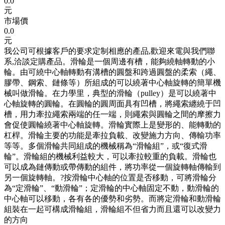
0.0
元
市場價
0.0
元
我公司可根據客戶的要求定制相應的產品,歡迎來電與我們聯
系,洽談定購產品。滑輪是一個周邊有槽，能夠繞軸轉動的小
輪。由可繞中心軸轉動有溝槽的圓盤和跨過圓盤的柔索（繩、
膠帶、鋼索、鏈條等）所組成的可以繞著中心軸旋轉的簡單機
械叫做滑輪。在力學里，典型的滑輪（pulley）是可以繞著中
心軸旋轉的圓輪。在圓輪的圓周面具有凹槽，將繩索纏繞于凹
槽，用力牽拉繩索兩端的任一端，則繩索與圓輪之間的摩擦力
會促使圓輪繞著中心軸旋轉。滑輪實際上是變形的、能轉動的
杠桿。滑輪主要的功能是牽拉負載、改變施力方向、傳輸功率
等等。多個滑輪共同組成的機械稱為“滑輪組”，或“復式滑
輪”。滑輪組的機械利益較大，可以牽拉較重的負載。滑輪也
可以成為鏈傳動或帶傳動的組件，將功率從一個旋轉軸傳輸到
另一個旋轉軸。?按滑輪中心軸的位置是否移動，可將滑輪分
為“定滑輪”、“動滑輪”；定滑輪的中心軸固定不動，動滑輪的
中心軸可以移動，各有各的優勢和劣勢。而將定滑輪和動滑輪
組裝在一起可構成滑輪組，滑輪組不但省力而且還可以改變力
的方向