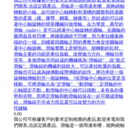
我公司可根據客戶的要求定制相應的產品,歡迎來電與我
們聯系,洽談定購產品。滑輪是一個周邊有槽，能夠繞軸
轉動的小輪。由可繞中心軸轉動有溝槽的圓盤和跨過圓
盤的柔索（繩、膠帶、鋼索、鏈條等）所組成的可以繞
著中心軸旋轉的簡單機械叫做滑輪。在力學里，典型的
滑輪（pulley）是可以繞著中心軸旋轉的圓輪。在圓輪的
圓周面具有凹槽，將繩索纏繞于凹槽，用力牽拉繩索兩
端的任一端，則繩索與圓輪之間的摩擦力會促使圓輪繞
著中心軸旋轉。滑輪實際上是變形的、能轉動的杠桿。
滑輪主要的功能是牽拉負載、改變施力方向、傳輸功率
等等。多個滑輪共同組成的機械稱為“滑輪組”，或“復式
滑輪”。滑輪組的機械利益較大，可以牽拉較重的負載。
滑輪也可以成為鏈傳動或帶傳動的組件，將功率從一個
旋轉軸傳輸到另一個旋轉軸。?按滑輪中心軸的位置是否
移動，可將滑輪分為“定滑輪”、“動滑輪”；定滑輪的中
心軸固定不動，動滑輪的中心軸可以移動，各有各的優
勢和劣勢。而將定滑輪和動滑輪組裝在一起可構成滑輪
組，滑輪組不但省力而且還可以改變力的方向
托鏈輪
0.00
我公司可根據客戶的要求定制相應的產品,歡迎來電與我
們聯系,洽談定購產品。滑輪是一個周邊有槽，能夠繞軸