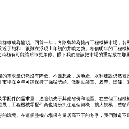
群雄成為龍頭。回首一年，各路梟雄為搶占工程機械市場，各顯
接近于飽和，很難在浮現出年初的井噴之勢。相信明年的工程機
之時極有可能讓后市更蕭條。眼下我們應該把市場的重點放在那里
的需求量仍然沒有降低。不難想象，房地產、水利建設仍然被政
件市場在今年可謂保持了強猛勢頭。做制動裝置、履帶、鏈條、
。
零配件的需求量，遙遙領先于其他省份和地區。在整個工程機械
發展，工程機械零配件商也紛紛抓住這個契機，擴大規模，整頓
的環境。在這個整機市場保有量居高不下的冬季，我們難道不應