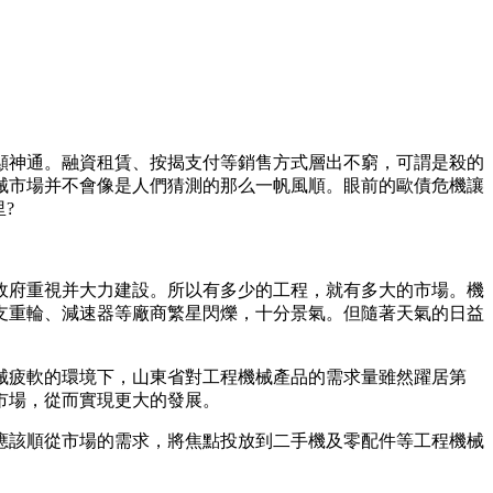
神通。融資租賃、按揭支付等銷售方式層出不窮，可謂是殺的
械市場并不會像是人們猜測的那么一帆風順。眼前的歐債危機讓
?
府重視并大力建設。所以有多少的工程，就有多大的市場。機
支重輪、減速器等廠商繁星閃爍，十分景氣。但隨著天氣的日益
疲軟的環境下，山東省對工程機械產品的需求量雖然躍居第
市場，從而實現更大的發展。
該順從市場的需求，將焦點投放到二手機及零配件等工程機械