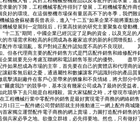
程機械大省，其對工程機械整機產品以及零配件的需求量，遙
需求量的下降，工程機械零配件得到了發展，工程機械零配件商
良好的環境。在這個整機市場保有量居高不下的冬季，我們難
械協會蘇秘書長曾表示，進入"十二五"如果企業不能將重點放
程機械發展到一定階段后，行業高技術的研究主要聚集在發動機
"十二五"期間，中國企業已經沉淀了足夠的資金，以及充足的
的市場需求和較高的利潤成為各廠家追求的新的利潤增長點，但
零配件市場混亂，客戶對純正配件認知度不高的不良現狀。 
扣。但各代理商主要的配件銷售方式是門店配件銷售和維修配件
方面企業就要充分考慮互聯網和電話銷售等形式的優勢。 盡早
配件如果想成為市場的主宰，首先要在自己的實體店和代理商的
定讓顧客無后顧之憂，通過屬性和數據讓客戶認識到你的產品質
徹底擊潰副廠件在客戶心里帶來的猶豫和不良情緒，將大部分
"爾虞我詐"的競爭中，基本沒有幾家公司成為了最終的受益者
如此競爭下去只能是自相殘殺。當大家猛醒之時，才發現市場的
在工程機械行業中零配件的銷售是最好實現電子商務的網絡銷售
年12月1日三一配件總公司營銷部就主持推動連三一網上配件商
內首家獨立運營配件電子商務的網上賣場，力圖打造配件銷售
這個兵家必爭之地。欲傲立群雄，必先得要地。然也，只有做好