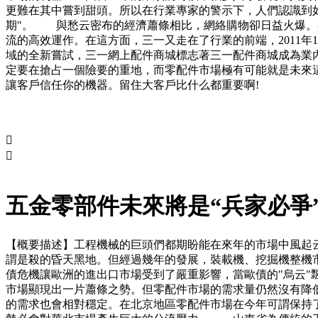
更難在其中嘗到甜頭。所以在行業專家的警示下，人們認識到
期"。 與愁云密布的經濟蕭條相比，網絡購物卻日益火爆。
流的高效運作。在這方面，三一又走在了行業的前端，2011
域的全新嘗試，三一網上配件商城標志著三一配件商城成為業
定要在搶占一個險要的重地，而零配件市場極有可能就是未來
讓客戶信任你的機器。留住大客戶比什么都重要啊!


五金零部件未來將是“兵家必爭
【概要描述】
工程機械的巨頭們都期盼能在來年的市場中風起
謂是殺的昏天黑地。但經過幾年的發展，裝載機、挖掘機整機
債危機讓歐洲的進出口市場受到了嚴重影響，當歐債的"烏云
市場顯現出一片蕭條之勢。但零配件市場的需求量仍然沒有降
的需求也會相對穩定。在北京地區零配件市場在今年可謂保持