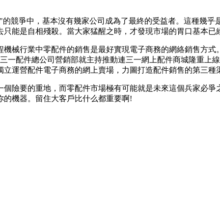
的競爭中，基本沒有幾家公司成為了最終的受益者。這種幾乎
去只能是自相殘殺。當大家猛醒之時，才發現市場的胃口基本已經
機械行業中零配件的銷售是最好實現電子商務的網絡銷售方式。
月1日三一配件總公司營銷部就主持推動連三一網上配件商城隆重
獨立運營配件電子商務的網上賣場，力圖打造配件銷售的第三種
個險要的重地，而零配件市場極有可能就是未來這個兵家必爭之
你的機器。留住大客戶比什么都重要啊!