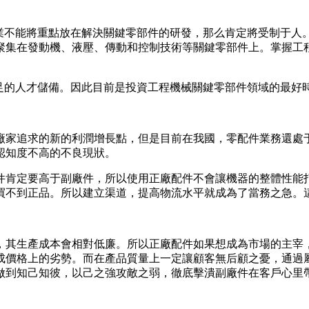
不能將重點放在解決關鍵零部件的研發，那么肯定將受制于人
聚集在發動機、液壓、傳動和控制技術等關鍵零部件上。掌握工
的人才儲備。因此目前是投資工程機械關鍵零部件領域的最好
家追求的新的利潤增長點，但是目前在我國，零配件業務還處于
認知度不高的不良現狀。
肯定要高于副廠件，所以使用正廠配件不會讓機器的整體性能打
買不到正品。所以建立渠道，提高物流水平就成為了當務之急。
其生產成本會相對低廉。所以正廠配件如果想成為市場的主宰，
成價格上的劣勢。而在產品質量上一定讓顧客無后顧之憂，通過
做到知己知彼，以己之強攻敵之弱，徹底擊潰副廠件在客戶心里