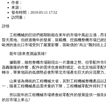
作者：
來源：
發布時間：
2019-05-11 17:52
訪問量：
詳情
工程機械的巨頭們都期盼能在來年的市場中風起云涌，昂首
昏天黑地。但經過幾年的發展，裝載機、挖掘機整機市場已經
歐洲的進出口市場受到了嚴重影響，當歐債的"烏云"飄到頭上
龍年!誰來煮酒論英雄?
據觀察，雖然整機市場顯現出一片蕭條之勢。但零配件市場
器轟隆隆的作響，配件的需求也會相對穩定。在北京地區零配
轉冷，華東地區的低價勢必會對華北市場產生巨大的分流壓力
山東省為傳統的工程機械大省，其對工程機械整機產品以及
一，隨著工程機械產品需求量的下降，工程機械零配件得到了
所以龍年的工程機械市場將會給零配件的發展提供一個良好
的后市場上來么?