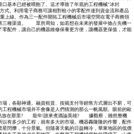
胃口基本已經被喂飽了。這才導致了年底的工程機械"冰封
方式。利用電子商務可讓相對較小的零配件達到資金流和產品
城隆重上線。作為三一配件開拓工程機械后市場空間在電子商務領
的第三種渠道。 眾所周知，如若想在未來的發展中搶占先機一
了零配件，讓自己的機器維修保養更方便，讓機器更保值，才能
市場，各顯神通。融資租賃、按揭支付等銷售方式層出不窮，可
的工程機械市場并不會像是人們猜測的那么一帆風順。眼前的歐
點放在那里? 龍年!誰來煮酒論英雄? 據觀察，雖然整機
所以有多少的工程，就有多大的市場。機器轟隆隆的作響，配件
繁星閃爍，十分景氣。但隨著天氣的日益轉冷，華東地區的低價