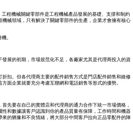
。工程機械關鍵零部件是工程機械產品發展的基礎、支撐和制約
程機械領域，只有解決了關鍵零部件的生產，企業才會擁有核心
時機。
發展的初期，市場規范化不足，各廠家尤其是代理商投入的資
折扣。但各代理商主要的配件銷售方式是門店配件銷售和維修
這方面企業就要充分考慮互聯網和電話銷售等形式的優勢。
首先要在自己的實體店和代理商的通力合作下統一市場價格，
屬性和數據讓客戶認識到你的產品質量有保障，工作時間和機器
帶來的猶豫和不良情緒，將大部分中間客戶拉向正品零配件的陣