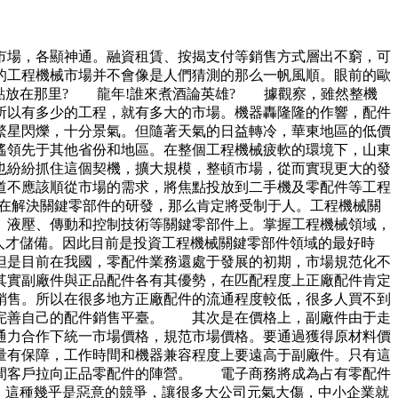
市場，各顯神通。融資租賃、按揭支付等銷售方式層出不窮，可
的工程機械市場并不會像是人們猜測的那么一帆風順。眼前的歐
點放在那里? 龍年!誰來煮酒論英雄? 據觀察，雖然整機
所以有多少的工程，就有多大的市場。機器轟隆隆的作響，配件
繁星閃爍，十分景氣。但隨著天氣的日益轉冷，華東地區的低價
遙領先于其他省份和地區。在整個工程機械疲軟的環境下，山東
也紛紛抓住這個契機，擴大規模，整頓市場，從而實現更大的發
道不應該順從市場的需求，將焦點投放到二手機及零配件等工程
在解決關鍵零部件的研發，那么肯定將受制于人。工程機械關
、液壓、傳動和控制技術等關鍵零部件上。掌握工程機械領域，
人才儲備。因此目前是投資工程機械關鍵零部件領域的最好時
是目前在我國，零配件業務還處于發展的初期，市場規范化不
其實副廠件與正品配件各有其優勢，在匹配程度上正廠配件肯定
銷售。所以在很多地方正廠配件的流通程度較低，很多人買不到
完善自己的配件銷售平臺。 其次是在價格上，副廠件由于走
通力合作下統一市場價格，規范市場價格。要通過獲得原材料價
量有保障，工作時間和機器兼容程度上要遠高于副廠件。只有這
中間客戶拉向正品零配件的陣營。 電子商務將成為占有零配件
。這種幾乎是惡意的競爭，讓很多大公司元氣大傷，中小企業就