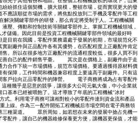
遙領先于其他省份和地區。在整個工程機械疲軟的環境下，山東
也紛紛抓住這個契機，擴大規模，整頓市場，從而實現更大的發
道不應該順從市場的需求，將焦點投放到二手機及零配件等工程
在解決關鍵零部件的研發，那么肯定將受制于人。工程機械關
、液壓、傳動和控制技術等關鍵零部件上。掌握工程機械領域，
人才儲備。因此目前是投資工程機械關鍵零部件領域的最好時
是目前在我國，零配件業務還處于發展的初期，市場規范化不
其實副廠件與正品配件各有其優勢，在匹配程度上正廠配件肯定
銷售。所以在很多地方正廠配件的流通程度較低，很多人買不到
完善自己的配件銷售平臺。 其次是在價格上，副廠件由于走
通力合作下統一市場價格，規范市場價格。要通過獲得原材料價
量有保障，工作時間和機器兼容程度上要遠高于副廠件。只有這
中間客戶拉向正品零配件的陣營。 電子商務將成為占有零配件
。這種幾乎是惡意的競爭，讓很多大公司元氣大傷，中小企業就
胃口基本已經被喂飽了。這才導致了年底的工程機械"冰封
方式。利用電子商務可讓相對較小的零配件達到資金流和產品
城隆重上線。作為三一配件開拓工程機械后市場空間在電子商務領
的第三種渠道。 眾所周知，如若想在未來的發展中搶占先機一
了零配件，讓自己的機器維修保養更方便，讓機器更保值，才能