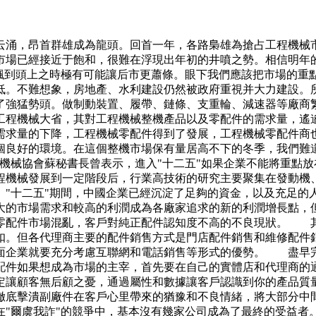
云涌，昂首群雄成為龍頭。回首一年，各路梟雄為搶占工程機械
市場已經接近于飽和，很難在浮現出年初的井噴之勢。相信明年
"飄到頭上之時極有可能讓后市更蕭條。眼下我們應該把市場的重
低。不難想象，房地產、水利建設仍然被政府重視并大力建設。
了強猛勢頭。做制動裝置、履帶、鏈條、支重輪、減速器等廠商
程機械大省，其對工程機械整機產品以及零配件的需求量，遙
需求量的下降，工程機械零配件得到了發展，工程機械零配件商
良好的環境。在這個整機市場保有量居高不下的冬季，我們難
械協會蘇秘書長曾表示，進入"十二五"如果企業不能將重點放
程機械發展到一定階段后，行業高技術的研究主要聚集在發動機
"十二五"期間，中國企業已經沉淀了足夠的資金，以及充足的
的市場需求和較高的利潤成為各廠家追求的新的利潤增長點，但
零配件市場混亂，客戶對純正配件認知度不高的不良現狀。 
扣。但各代理商主要的配件銷售方式是門店配件銷售和維修配件
方面企業就要充分考慮互聯網和電話銷售等形式的優勢。 盡早
配件如果想成為市場的主宰，首先要在自己的實體店和代理商的
定讓顧客無后顧之憂，通過屬性和數據讓客戶認識到你的產品質
徹底擊潰副廠件在客戶心里帶來的猶豫和不良情緒，將大部分
"爾虞我詐"的競爭中，基本沒有幾家公司成為了最終的受益者