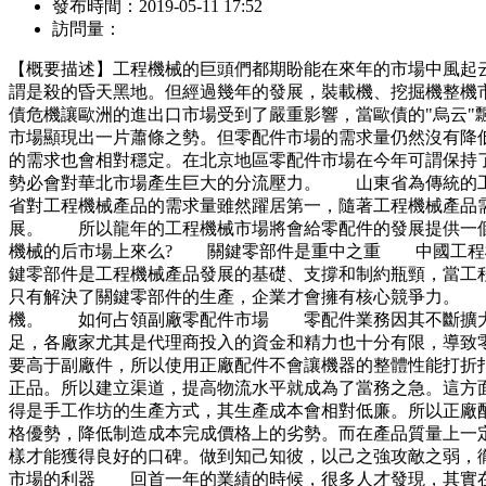
發布時間：
2019-05-11 17:52
訪問量：
【概要描述】
工程機械的巨頭們都期盼能在來年的市場中風起
謂是殺的昏天黑地。但經過幾年的發展，裝載機、挖掘機整機
債危機讓歐洲的進出口市場受到了嚴重影響，當歐債的"烏云
市場顯現出一片蕭條之勢。但零配件市場的需求量仍然沒有降
的需求也會相對穩定。在北京地區零配件市場在今年可謂保持
勢必會對華北市場產生巨大的分流壓力。 山東省為傳統的工
省對工程機械產品的需求量雖然躍居第一，隨著工程機械產品
展。 所以龍年的工程機械市場將會給零配件的發展提供一個
機械的后市場上來么? 關鍵零部件是重中之重 中國工程機
鍵零部件是工程機械產品發展的基礎、支撐和制約瓶頸，當工
只有解決了關鍵零部件的生產，企業才會擁有核心競爭力。 
機。 如何占領副廠零配件市場 零配件業務因其不斷擴大
足，各廠家尤其是代理商投入的資金和精力也十分有限，導致
要高于副廠件，所以使用正廠配件不會讓機器的整體性能打折
正品。所以建立渠道，提高物流水平就成為了當務之急。這
得是手工作坊的生產方式，其生產成本會相對低廉。所以正廠
格優勢，降低制造成本完成價格上的劣勢。而在產品質量上一
樣才能獲得良好的口碑。做到知己知彼，以己之強攻敵之弱，
市場的利器 回首一年的業績的時候，很多人才發現，其實在