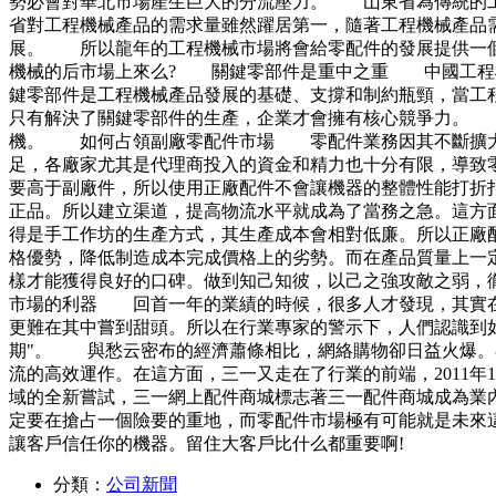
勢必會對華北市場產生巨大的分流壓力。 山東省為傳統的工
省對工程機械產品的需求量雖然躍居第一，隨著工程機械產品
展。 所以龍年的工程機械市場將會給零配件的發展提供一個
機械的后市場上來么? 關鍵零部件是重中之重 中國工程機
鍵零部件是工程機械產品發展的基礎、支撐和制約瓶頸，當工
只有解決了關鍵零部件的生產，企業才會擁有核心競爭力。 
機。 如何占領副廠零配件市場 零配件業務因其不斷擴大
足，各廠家尤其是代理商投入的資金和精力也十分有限，導致
要高于副廠件，所以使用正廠配件不會讓機器的整體性能打折
正品。所以建立渠道，提高物流水平就成為了當務之急。這
得是手工作坊的生產方式，其生產成本會相對低廉。所以正廠
格優勢，降低制造成本完成價格上的劣勢。而在產品質量上一
樣才能獲得良好的口碑。做到知己知彼，以己之強攻敵之弱，
市場的利器 回首一年的業績的時候，很多人才發現，其實在
更難在其中嘗到甜頭。所以在行業專家的警示下，人們認識到
期"。 與愁云密布的經濟蕭條相比，網絡購物卻日益火爆。
流的高效運作。在這方面，三一又走在了行業的前端，2011
域的全新嘗試，三一網上配件商城標志著三一配件商城成為業
定要在搶占一個險要的重地，而零配件市場極有可能就是未來
讓客戶信任你的機器。留住大客戶比什么都重要啊!
分類：
公司新聞