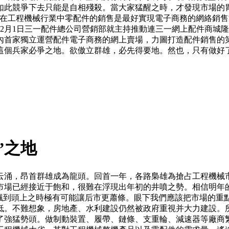
如此競爭下去只能是自相殘殺。當大家猛醒之時，才發現市場的
在工程機械行業中零配件的銷售是最好實現電子商務的網絡銷售
年12月1日三一配件總公司營銷部就主持推動連三一網上配件商
內首家獨立運營配件電子商務的網上賣場，力圖打造配件銷售
這個兵家必爭之地。欲傲立群雄，必先得要地。然也，只有做好
”之地
云涌，昂首群雄成為龍頭。回首一年，各路梟雄為搶占工程機械
市場已經接近于飽和，很難在浮現出年初的井噴之勢。相信明年
"飄到頭上之時極有可能讓后市更蕭條。眼下我們應該把市場的重
低。不難想象，房地產、水利建設仍然被政府重視并大力建設。
了強猛勢頭。做制動裝置、履帶、鏈條、支重輪、減速器等廠商