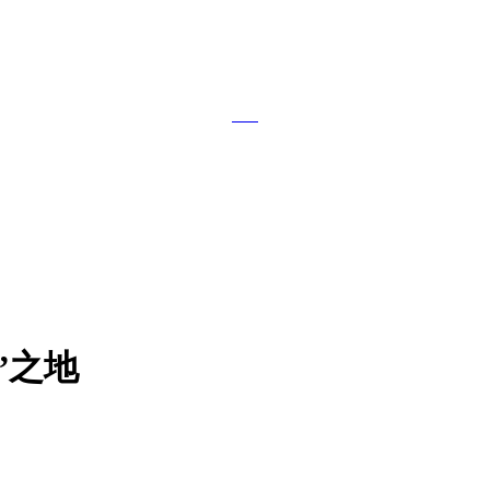
ZH
RU
EN
ES
”之地