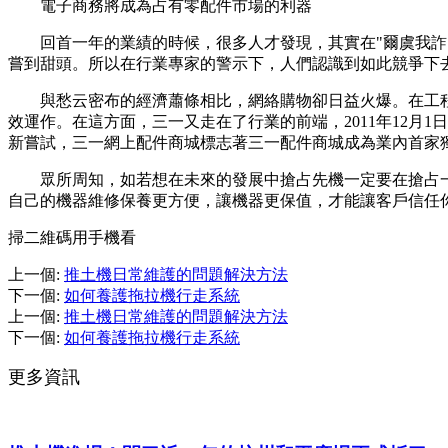
電子商務將成為占有零配件市場的利器
回首一年的業績的時候，很多人才發現，其實在"爾虞我詐"
嘗到甜頭。所以在行業專家的警示下，人們認識到如此競爭下
與愁云密布的經濟蕭條相比，網絡購物卻日益火爆。在工程
效運作。在這方面，三一又走在了行業的前端，2011年12
新嘗試，三一網上配件商城標志著三一配件商城成為業內首家
眾所周知，如若想在未來的發展中搶占先機一定要在搶占一
自己的機器維修保養更方便，讓機器更保值，才能讓客戶信任
掃二維碼用手機看
上一個
:
推土機日常維護的問題解決方法
下一個
:
如何養護拖拉機行走系統
上一個
:
推土機日常維護的問題解決方法
下一個
:
如何養護拖拉機行走系統
更多資訊