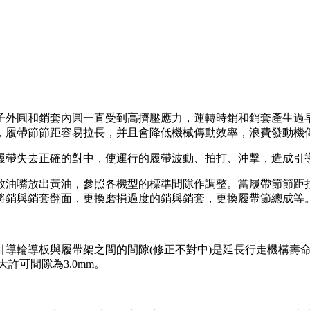
外圓和銷套內圓一直受到高擠壓應力，運轉時銷和銷套產生過早
，履帶節節距容易拉長，并且會降低機械傳動效率，浪費發動機
帶失去正確的對中，使運行的履帶波動、拍打、沖擊，造成引導
油嘴放出黃油，參照各機型的標準間隙作調整。當履帶節節距拉
將銷與銷套翻面，更換磨損過度的銷與銷套，更換履帶節總成等
輪導板與履帶架之間的間隙(修正不對中)是延長行走機構壽命
大許可間隙為3.0mm。