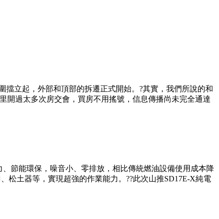
圍擋立起，外部和頂部的拆遷正式開始。?其實，我們所說的和
這里開過太多次房交會，買房不用搖號，信息傳播尚未完全通達
綠色動力、節能環保，噪音小、零排放，相比傳統燃油設備使用成本降
松土器等，實現超強的作業能力。??此次山推SD17E-X純電