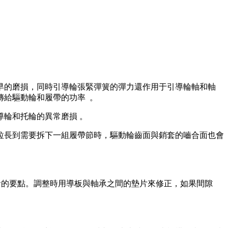
的磨損，同時引導輪張緊彈簧的彈力還作用于引導輪軸和軸
傳給驅動輪和履帶的功率 。
輪和托輪的異常磨損 。
長到需要拆下一組履帶節時，驅動輪齒面與銷套的嚙合面也會
。
的要點。調整時用導板與軸承之間的墊片來修正，如果間隙