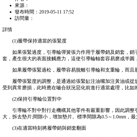
來源：
發布時間：
2019-05-11 17:52
訪問量：
詳情
(1)履帶保持適當的張緊度
如果張緊過度，引導輪彈簧張力作用于履帶銷及銷套，銷子
套，產生很大的表面接觸應力，這使引導輪軸套容易磨成半圓
如果履帶張緊過松，履帶容易脫離引導輪和支重輪，而且履
履帶張緊度的調整，是通過給張緊缸注油嘴加注黃油或從放
受到異常磨損，此時應在嚙合狀況惡化前進行適當處理，比如
(2)保持引導輪位置對中
引導輪不對中對行走機構其他零件有嚴重影響，因此調整引導
大，拆去墊片;間隙小，增加墊片。標準間隙為0.5～1.0mm，最
(3)在適當時刻將履帶銷與銷套翻面