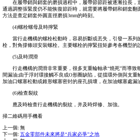
在履帶銷與銷套的磨損過程中，履帶節節距被逐漸拉長，造
通過調整張緊度仍不能恢復節距時，就需要將履帶銷和銷套翻面
方法是查定銷套外圓直徑磨損3mm的時刻。
(4)螺栓螺母及時擰緊
當行走機構的螺栓松動時，容易折斷或丟失，引發一系列的
栓，對角撐條頭安裝螺栓。主要螺栓的擰緊扭矩參考各機型的
(5)及時潤滑
行走機構的潤滑非常重要，很多支重輪軸承“燒死”而導致報
間漏油;由于浮封環接觸不良或O形圈缺陷，從擋環外側與支重輪
加油口螺塞松動或錐形螺塞密封的座孔損壞，在加油螺塞處漏
(6)檢查裂紋
應及時檢查行走機構的裂紋，并及時焊修、加強。
掃二維碼用手機看
上一個
:
無
下一個
:
五金零部件未來將是“兵家必爭”之地