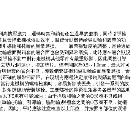
到高擠壓應力，運轉時銷和銷套產生過早的磨損，同時引導輪
并且會降低機械傳動效率，浪費發動機傳給驅動輪和履帶的功
成引導輪和托輪的異常磨損。 履帶張緊度的調整，是通過給
動輪齒面與銷套的嚙合面也會受到異常磨損，此時應在嚙合狀況
引導輪不對中對行走機構其他零件有嚴重影響，因此調整引導
片;間隙小，增加墊片。標準間隙為0.5～1.0mm，最大許可
動輪與銷套的嚙合不良，導致銷套破損和驅動輪齒面異常磨損，會
到正確的履帶節節距。在現場有兩種決定履帶銷與銷套翻面的時
緊 當行走機構的螺栓松動時，容易折斷或丟失，引發一系列的故
，對角撐條頭安裝螺栓。主要螺栓的擰緊扭矩參考各機型的說明
為以下5處有可能漏油：由于擋環和軸之間的O形圈不良或損
支重輪(托輪、引導輪、驅動輪)與襯套之間的O形圈不良，從襯
漏油。因此，平時應該注意檢查以上部位，并按照各部位的潤滑