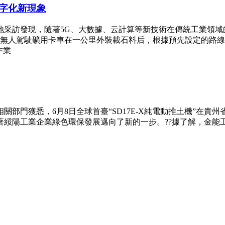
字化新現象
地采訪發現，隨著5G、大數據、云計算等新技術在傳統工業領域
能無人駕駛礦用卡車在一公里外裝載石料后，根據預先設定的路線
作業
部門獲悉，6月8日全球首臺“SD17E-X純電動推土機”在貴
綏陽工業企業綠色環保發展邁向了新的一步。??據了解，金能工