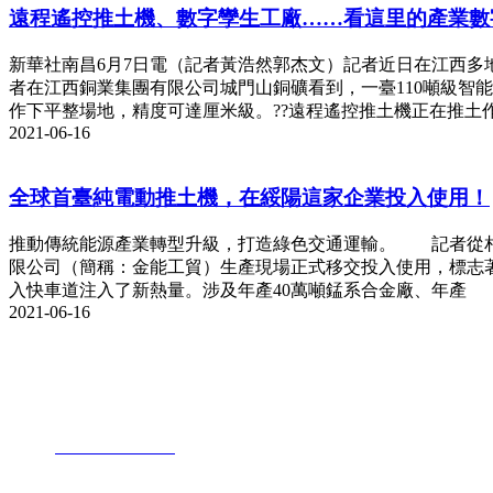
遠程遙控推土機、數字孿生工廠……看這里的產業數
新華社南昌6月7日電（記者黃浩然郭杰文）記者近日在江西多
者在江西銅業集團有限公司城門山銅礦看到，一臺110噸級智
作下平整場地，精度可達厘米級。??遠程遙控推土機正在推土
2021-06-16
全球首臺純電動推土機，在綏陽這家企業投入使用！
推動傳統能源產業轉型升級，打造綠色交通運輸。 記者從相關
限公司（簡稱：金能工貿）生產現場正式移交投入使用，標志著
入快車道注入了新熱量。涉及年產40萬噸錳系合金廠、年產
2021-06-16
聯系我們
地址：江蘇省昆山市石牌鎮相石路168號
電話：
+86-512-57687888
傳真：+86-512-57688968