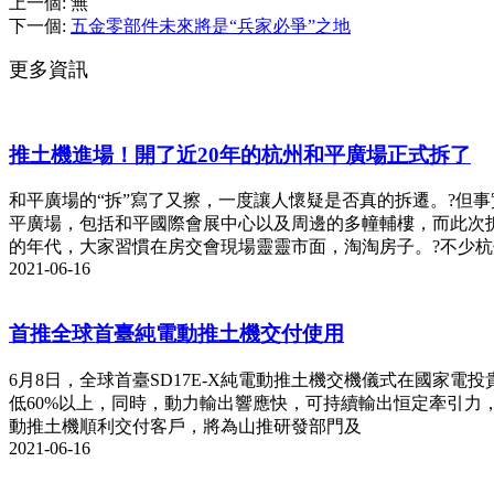
上一個
:
無
下一個
:
五金零部件未來將是“兵家必爭”之地
更多資訊
推土機進場！開了近20年的杭州和平廣場正式拆了
和平廣場的“拆”寫了又擦，一度讓人懷疑是否真的拆遷。?但
平廣場，包括和平國際會展中心以及周邊的多幢輔樓，而此次
的年代，大家習慣在房交會現場靈靈市面，淘淘房子。?不少
2021-06-16
首推全球首臺純電動推土機交付使用
6月8日，全球首臺SD17E-X純電動推土機交機儀式在國家電
低60%以上，同時，動力輸出響應快，可持續輸出恒定牽引力，
動推土機順利交付客戶，將為山推研發部門及
2021-06-16