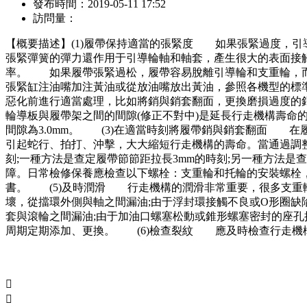
發布時間：
2019-05-11 17:52
訪問量：
【概要描述】
(1)履帶保持適當的張緊度 如果張緊過度，
張緊彈簧的彈力還作用于引導輪軸和軸套，產生很大的表面接
率。 如果履帶張緊過松，履帶容易脫離引導輪和支重輪，
張緊缸注油嘴加注黃油或從放油嘴放出黃油，參照各機型的標
惡化前進行適當處理，比如將銷與銷套翻面，更換磨損過度的
輪導板與履帶架之間的間隙(修正不對中)是延長行走機構壽命的
間隙為3.0mm。 (3)在適當時刻將履帶銷與銷套翻面 
引起蛇行、拍打、沖擊，大大縮短行走機構的壽命。當通過調
刻;一種方法是查定履帶節節距拉長3mm的時刻;另一種方法
障。日常檢修保養應檢查以下螺栓：支重輪和托輪的安裝螺栓
書。 (5)及時潤滑 行走機構的潤滑非常重要，很多支重輪
壞，從擋環外側與軸之間漏油;由于浮封環接觸不良或O形圈缺陷
套與滾輪之間漏油;由于加油口螺塞松動或錐形螺塞密封的座孔
周期定期添加、更換。 (6)檢查裂紋 應及時檢查行走機

