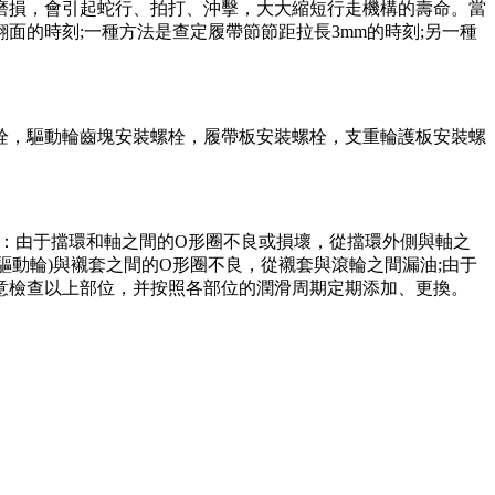
損，會引起蛇行、拍打、沖擊，大大縮短行走機構的壽命。當
的時刻;一種方法是查定履帶節節距拉長3mm的時刻;另一種
，驅動輪齒塊安裝螺栓，履帶板安裝螺栓，支重輪護板安裝螺
：由于擋環和軸之間的O形圈不良或損壞，從擋環外側與軸之
驅動輪)與襯套之間的O形圈不良，從襯套與滾輪之間漏油;由于
意檢查以上部位，并按照各部位的潤滑周期定期添加、更換。