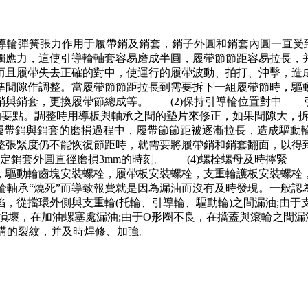
引導輪彈簧張力作用于履帶銷及銷套，銷子外圓和銷套內圓一直受
觸應力，這使引導輪軸套容易磨成半圓，履帶節節距容易拉長，
而且履帶失去正確的對中，使運行的履帶波動、拍打、沖擊，造
準間隙作調整。當履帶節節距拉長到需要拆下一組履帶節時，驅
銷與銷套，更換履帶節總成等。 (2)保持引導輪位置對中 
要點。調整時用導板與軸承之間的墊片來修正，如果間隙大，拆去墊
在履帶銷與銷套的磨損過程中，履帶節節距被逐漸拉長，造成驅
整張緊度仍不能恢復節距時，就需要將履帶銷和銷套翻面，以得
是查定銷套外圓直徑磨損3mm的時刻。 (4)螺栓螺母及時擰
，驅動輪齒塊安裝螺栓，履帶板安裝螺栓，支重輪護板安裝螺栓
軸承“燒死”而導致報費就是因為漏油而沒有及時發現。一般認
，從擋環外側與支重輪(托輪、引導輪、驅動輪)之間漏油;由于
損壞，在加油螺塞處漏油;由于O形圈不良，在擋蓋與滾輪之間
構的裂紋，并及時焊修、加強。