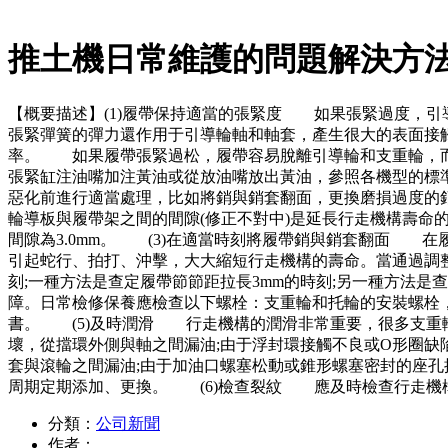
推土機日常維護的問題解決方
【概要描述】
(1)履帶保持適當的張緊度 如果張緊過度，
張緊彈簧的彈力還作用于引導輪軸和軸套，產生很大的表面接
率。 如果履帶張緊過松，履帶容易脫離引導輪和支重輪，
張緊缸注油嘴加注黃油或從放油嘴放出黃油，參照各機型的標
惡化前進行適當處理，比如將銷與銷套翻面，更換磨損過度的
輪導板與履帶架之間的間隙(修正不對中)是延長行走機構壽命的
間隙為3.0mm。 (3)在適當時刻將履帶銷與銷套翻面 
引起蛇行、拍打、沖擊，大大縮短行走機構的壽命。當通過調
刻;一種方法是查定履帶節節距拉長3mm的時刻;另一種方法
障。日常檢修保養應檢查以下螺栓：支重輪和托輪的安裝螺栓
書。 (5)及時潤滑 行走機構的潤滑非常重要，很多支重輪
壞，從擋環外側與軸之間漏油;由于浮封環接觸不良或O形圈缺陷
套與滾輪之間漏油;由于加油口螺塞松動或錐形螺塞密封的座孔
周期定期添加、更換。 (6)檢查裂紋 應及時檢查行走機
分類：
公司新聞
作者：