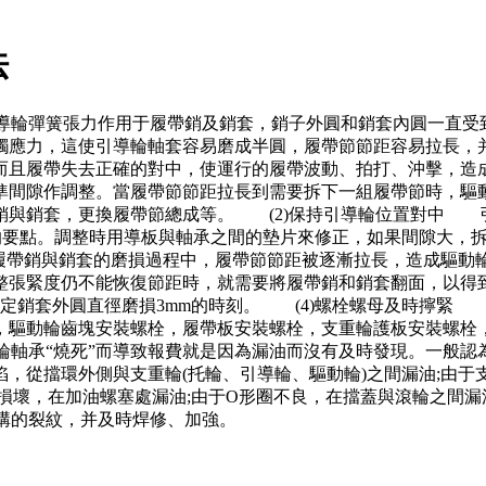
法
引導輪彈簧張力作用于履帶銷及銷套，銷子外圓和銷套內圓一直受
觸應力，這使引導輪軸套容易磨成半圓，履帶節節距容易拉長，
而且履帶失去正確的對中，使運行的履帶波動、拍打、沖擊，造
準間隙作調整。當履帶節節距拉長到需要拆下一組履帶節時，驅
銷與銷套，更換履帶節總成等。 (2)保持引導輪位置對中 
要點。調整時用導板與軸承之間的墊片來修正，如果間隙大，拆去墊
在履帶銷與銷套的磨損過程中，履帶節節距被逐漸拉長，造成驅
整張緊度仍不能恢復節距時，就需要將履帶銷和銷套翻面，以得
是查定銷套外圓直徑磨損3mm的時刻。 (4)螺栓螺母及時擰
，驅動輪齒塊安裝螺栓，履帶板安裝螺栓，支重輪護板安裝螺栓
軸承“燒死”而導致報費就是因為漏油而沒有及時發現。一般認
，從擋環外側與支重輪(托輪、引導輪、驅動輪)之間漏油;由于
損壞，在加油螺塞處漏油;由于O形圈不良，在擋蓋與滾輪之間
構的裂紋，并及時焊修、加強。