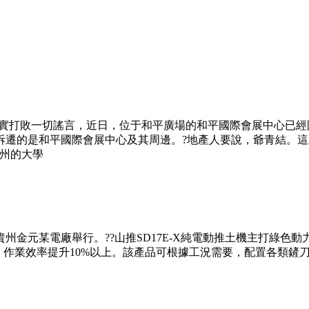
事實打敗一切謠言，近日，位于和平廣場的和平國際會展中心已經
拆遷的是和平國際會展中心及其周邊。?地產人要說，爺青結。
杭州的大學
投貴州金元某電廠舉行。??山推SD17E-X純電動推土機主打
作業效率提升10%以上。該產品可根據工況需要，配置各類鏟刀、