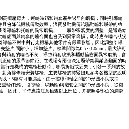
到高擠壓應力，運轉時銷和銷套產生過早的磨損，同時引導輪
并且會降低機械傳動效率，浪費發動機傳給驅動輪和履帶的功
成引導輪和托輪的異常磨損。 履帶張緊度的調整，是通過給
動輪齒面與銷套的嚙合面也會受到異常磨損，此時應在嚙合狀況
引導輪不對中對行走機構其他零件有嚴重影響，因此調整引導
片;間隙小，增加墊片。標準間隙為0.5～1.0mm，最大許可
動輪與銷套的嚙合不良，導致銷套破損和驅動輪齒面異常磨損，會
到正確的履帶節節距。在現場有兩種決定履帶銷與銷套翻面的時
緊 當行走機構的螺栓松動時，容易折斷或丟失，引發一系列的故
，對角撐條頭安裝螺栓。主要螺栓的擰緊扭矩參考各機型的說明
為以下5處有可能漏油：由于擋環和軸之間的O形圈不良或損
支重輪(托輪、引導輪、驅動輪)與襯套之間的O形圈不良，從襯
漏油。因此，平時應該注意檢查以上部位，并按照各部位的潤滑