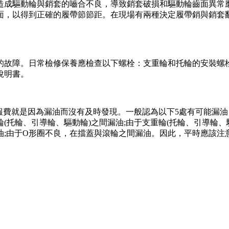
成驅動輪與銷套的嚙合不良，導致銷套破損和驅動輪齒面異常磨
，以得到正確的履帶節節距。在現場有兩種決定履帶銷與銷套翻面
故障。日常檢修保養應檢查以下螺栓：支重輪和托輪的安裝螺栓
說明書。
費就是因為漏油而沒有及時發現。一般認為以下5處有可能漏油
(托輪、引導輪、驅動輪)之間漏油;由于支重輪(托輪、引導輪、
油;由于O形圈不良，在擋蓋與滾輪之間漏油。因此，平時應該注