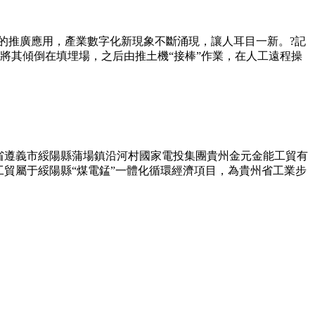
的推廣應用，產業數字化新現象不斷涌現，讓人耳目一新。?記
將其傾倒在填埋場，之后由推土機“接棒”作業，在人工遠程操
州省遵義市綏陽縣蒲場鎮沿河村國家電投集團貴州金元金能工貿有
貿屬于綏陽縣“煤電錳”一體化循環經濟項目，為貴州省工業步